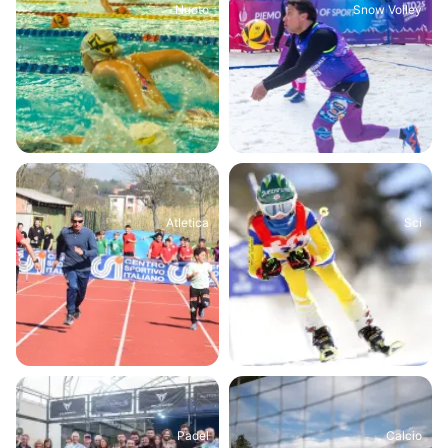
Nuoto
Snow Volley
Atletica
Sci
Padel
Calcio