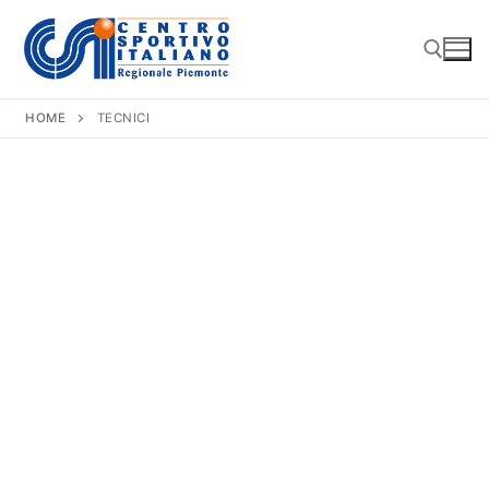
Vai
al
contenuto
HOME
TECNICI
Cerca: