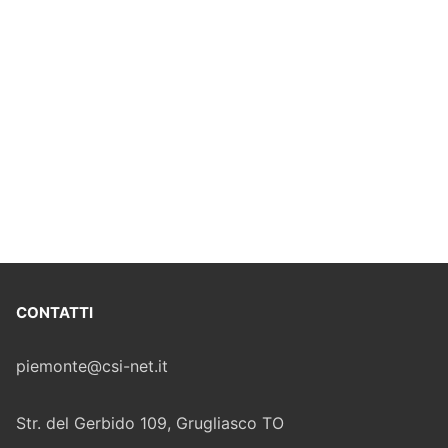
CONTATTI
piemonte@csi-net.it
Str. del Gerbido 109, Grugliasco TO