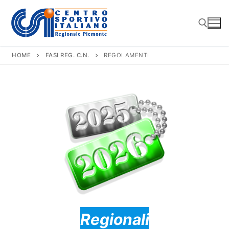
Vai
al
contenuto
HOME
FASI REG. C.N.
REGOLAMENTI
Cerca:
Regionali