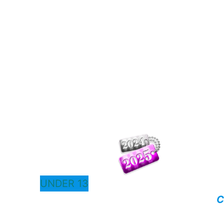
UNDER 13
C