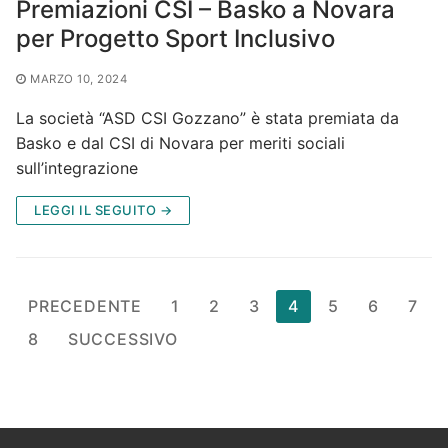
Premiazioni CSI – Basko a Novara
per Progetto Sport Inclusivo
MARZO 10, 2024
La società “ASD CSI Gozzano” è stata premiata da
Basko e dal CSI di Novara per meriti sociali
sull’integrazione
LEGGI IL SEGUITO →
Paginazione
PRECEDENTE
1
2
3
4
5
6
7
degli
8
SUCCESSIVO
articoli