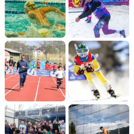
Atletica
Sci
Padel
Calcio