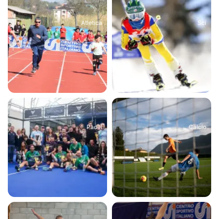
Atletica
Sci
Padel
Calcio