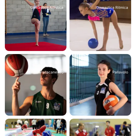
Ginnastica Artistica
Ginnastica Ritmica
Pallacanestro
Pallavolo