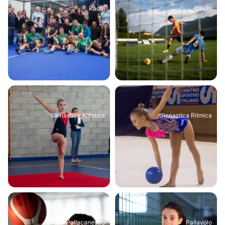
Padel
Calcio
Ginnastica Artistica
Ginnastica Ritmica
Pallacanestro
Pallavolo