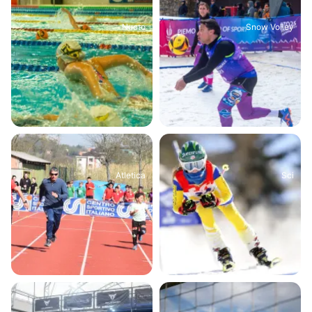
Nuoto
Snow Volley
Atletica
Sci