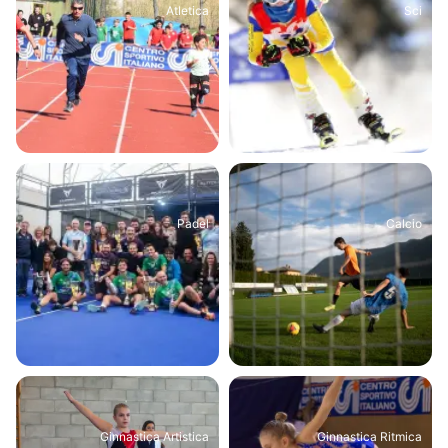
Atletica
Sci
Padel
Calcio
Ginnastica Artistica
Ginnastica Ritmica