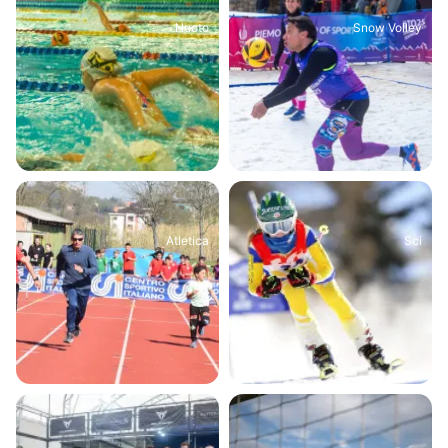
Nuoto
Snow Volley
Atletica
Sci