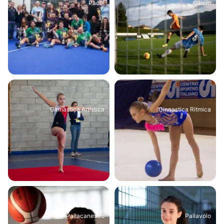
Padel
Calcio
Ginnastica Artistica
Ginnastica Ritmica
Pallacanestro
Pallavolo