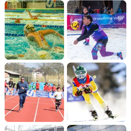
Nuoto
Snow Volley
Atletica
Sci