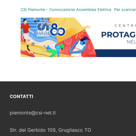
CSI Piemonte – Convocazione Assemblea Elettiva
Per scaricar
CONTATTI
piemonte@csi-net.it
Str. del Gerbido 109, Grugliasco TO