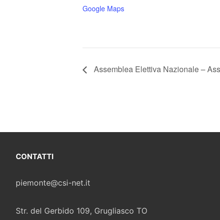
Google Maps
Assemblea Elettiva Nazionale – Ass
CONTATTI
piemonte@csi-net.it
Str. del Gerbido 109, Grugliasco TO