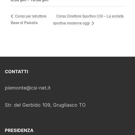
Corso Direttore Sportivo CSI – La società
Corso per Istruttore
Base di Palestra
sportiva moderna oggi
CONTATTI
piemonte@csi-net.it
Str. del Gerbido 109, Grugliasco TO
PRESIDENZA