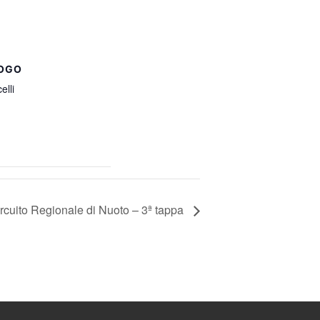
OGO
elli
rcuito Regionale di Nuoto – 3ª tappa