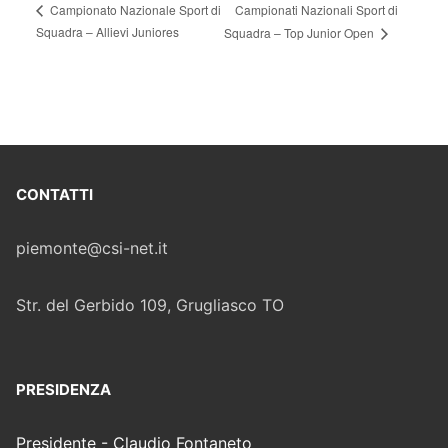
Campionati Nazionali Sport di
Campionato Nazionale Sport di
Squadra – Allievi Juniores
Squadra – Top Junior Open
CONTATTI
piemonte@csi-net.it
Str. del Gerbido 109, Grugliasco TO
PRESIDENZA
Presidente - Claudio Fontaneto