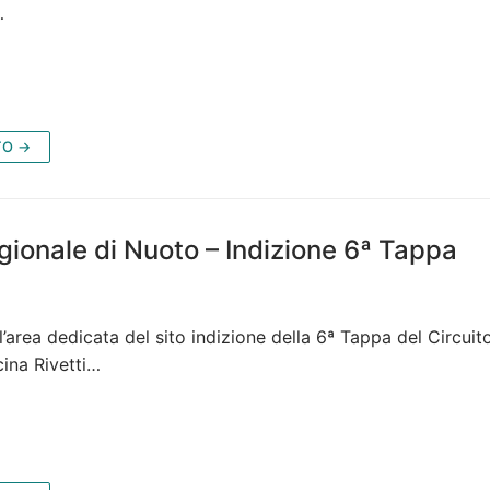
…
TO →
gionale di Nuoto – Indizione 6ª Tappa
ll’area dedicata del sito indizione della 6ª Tappa del Circuit
cina Rivetti…