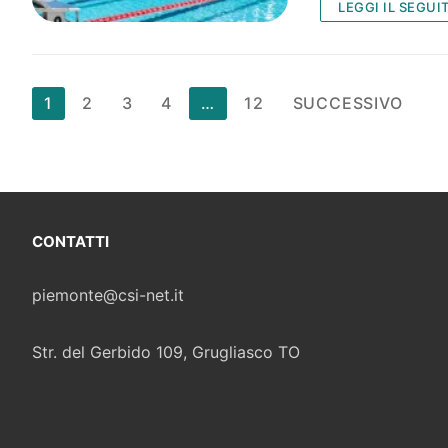
LEGGI IL SEGUI
Paginazione
1
2
3
4
…
12
SUCCESSIVO
degli
articoli
CONTATTI
piemonte@csi-net.it
Str. del Gerbido 109, Grugliasco TO