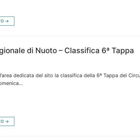
TO →
gionale di Nuoto – Classifica 6ª Tappa
ll’area dedicata del sito la classifica della 6ª Tappa del Cir
 domenica…
TO →